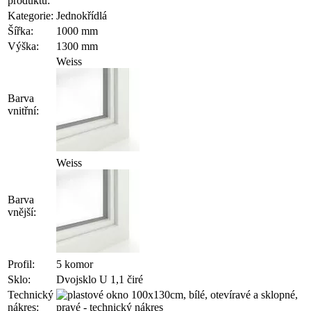
produktu:
Kategorie:
Jednokřídlá
Šířka:
1000 mm
Výška:
1300 mm
Weiss
Barva
vnitřní:
Weiss
Barva
vnější:
Profil:
5 komor
Sklo:
Dvojsklo U 1,1 čiré
Technický
nákres: