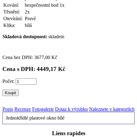
Kování:
bezpečnostní bod 1x
Těsnění:
2x
Otevírání:
Pravé
Klika:
bílá
Skladová dostupnost:
skladem
Cena bez DPH: 3
677,00 Kč
Cena s DPH: 4
449,17 Kč
Počet:
Popis
Recenze
Fotogalerie
Dotaz k výrobku
Naleznete v kategoriích
Jednokřídlé plastové okno bílé
Liens rapides