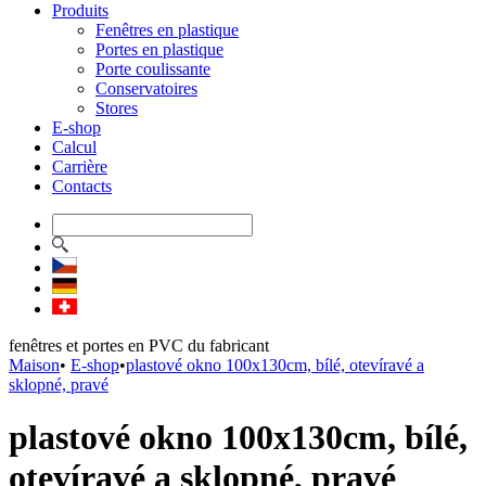
Produits
Fenêtres en plastique
Portes en plastique
Porte coulissante
Conservatoires
Stores
E-shop
Calcul
Carrière
Contacts
fenêtres et portes en PVC du fabricant
Maison
•
E-shop
•
plastové okno 100x130cm, bílé, otevíravé a
sklopné, pravé
plastové okno 100x130cm, bílé,
otevíravé a sklopné, pravé