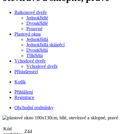
Balkonové dveře
Jednokřídlé
Dvoukřídlé
Posuvné
Plastová okna
Jednokřídlá
Jednokřídlá sklápěcí
Dvoukřídlá
Tříkřídlá
Vchodové dveře
Vchodové dveře
Příslušenství
Košík
Přihlášení
Registrace
Obchodní podmínky
Kód
Z44