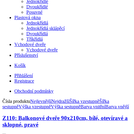
Jednokřídlé
Dvoukřídlé
Posuvné
Plastová okna
Jednokřídlá
Jednokřídlá sklápěcí
Dvoukřídlá
Tříkřídlá
Vchodové dveře
Vchodové dveře
Příslušenství
Košík
Přihlášení
Registrace
Obchodní podmínky
Čísla produktu
Nejlevnější
Nejdražší
Šířka vzestupně
Šířka
sestupně
Výška vzestupně
Výška sestupně
Barva vnitřní
Barva vnější
Z110: Balkonové dveře 90x210cm, bílé, otevíravé a
sklopné, pravé