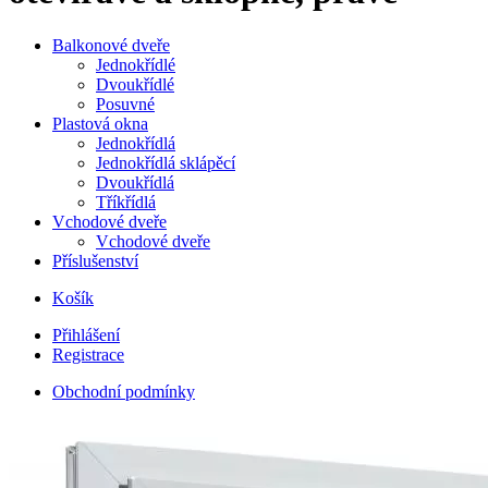
Balkonové dveře
Jednokřídlé
Dvoukřídlé
Posuvné
Plastová okna
Jednokřídlá
Jednokřídlá sklápěcí
Dvoukřídlá
Tříkřídlá
Vchodové dveře
Vchodové dveře
Příslušenství
Košík
Přihlášení
Registrace
Obchodní podmínky