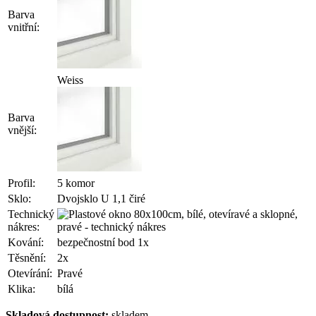
Barva
vnitřní:
Weiss
Barva
vnější:
Profil:
5 komor
Sklo:
Dvojsklo U 1,1 čiré
Technický
nákres:
Kování:
bezpečnostní bod 1x
Těsnění:
2x
Otevírání:
Pravé
Klika:
bílá
Skladová dostupnost:
skladem