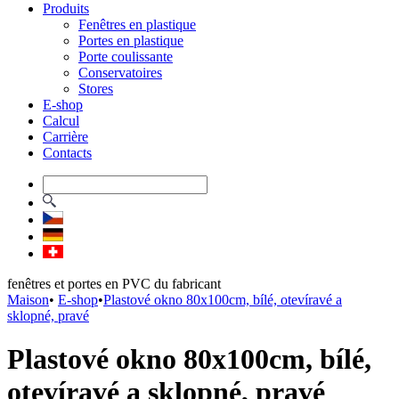
Produits
Fenêtres en plastique
Portes en plastique
Porte coulissante
Conservatoires
Stores
E-shop
Calcul
Carrière
Contacts
fenêtres et portes en PVC du fabricant
Maison
•
E-shop
•
Plastové okno 80x100cm, bílé, otevíravé a
sklopné, pravé
Plastové okno 80x100cm, bílé,
otevíravé a sklopné, pravé